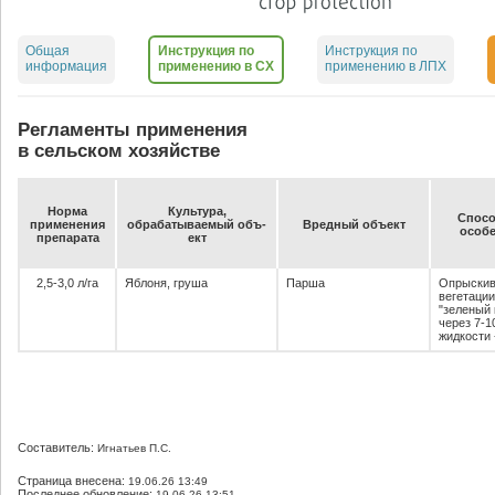
Общая
Инструкция по
Инструкция по
информация
применению в СХ
применению в ЛПХ
Регламенты применения
в сельском хозяйстве
Нор­ма
Куль­ту­ра,
Спо­со
при­ме­не­ния
об­ра­ба­ты­ва­емый объ­
Вред­ный объ­ект
осо­бе
пре­па­ра­та
ект
2,5-3,0 л/га
Яблоня, груша
Парша
Опрыскив
вегетации
"зеленый
через 7-1
жидкости 
Составитель:
Игнатьев П.С.
Страница внесена:
19.06.26 13:49
Последнее обновление:
19.06.26 13:51