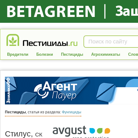
Вредители
Болезни
Пестициды
Агрохимикаты
Слов
Пестициды
, статья из раздела:
Фунгициды
Стилус,
СК