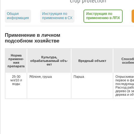
Общая
Инструкция по
Инструкция по
информация
применению в СХ
применению в ЛПХ
Применение в личном
подсобном хозяйстве
Нор­ма
Куль­ту­ра,
при­ме­не­
Спо­соб,
об­ра­ба­ты­ва­емый объ­
Вред­ный объ­ект
ния
осо­бен
ект
пре­па­ра­та
25-30
Яблоня, груша
Парша
Опрыскиван
мл/10 л
первое в фа
воды
последующи
Расход рабо
дерево (в з
дерева и о