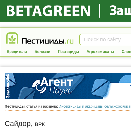
Вредители
Болезни
Пестициды
Агрохимикаты
Слов
Пестициды
, статья из раздела:
Инсектициды и акарициды сельскохозяйс
Сайдор,
ВРК