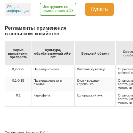
Общая
Инструкция по
Купить
информация
применению в СХ
Регламенты применения
в сельском хозяйстве
Нор­ма
Куль­ту­ра,
Спо­со
при­ме­не­ния
об­ра­ба­ты­ва­емый объ­
Вред­ный объ­ект
осо­бе
пре­па­ра­та
ект
0,2-0,25
Пшеница озимая
Хлебная жужелица
Опрыскив
рабочей ж
0,1-0,15
Пшеница яровая и
Клоп - вредная
Опрыскив
озимая
черепашка
вегетации
жидкости -
0,1
Картофель
Колорадский жук
Опрыскив
вегетации
жидкости 
Составитель:
Игнатьев П.С.