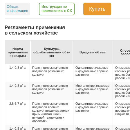
Общая
Инструкция по
Купить
информация
применению в СХ
Регламенты применения
в сельском хозяйстве
Нор­ма
Куль­ту­ра,
Спо­со
при­ме­не­ния
об­ра­ба­ты­ва­емый объ­
Вред­ный объ­ект
осо­бе
пре­па­ра­та
ект
1,4-2,8 л/га
Поля, предназначенные
Однолетние злаковые
Опрыскив
под посев различных
и двудольные сорные
сорных р
культур
растения
послеубо
рабочей ж
1,4-2,8 л/га
Поля, предназначенные
Многолетние злаковые
Опрыскив
под посев различных
и двудольные сорные
сорных р
культур
растения
послеубо
рабочей ж
2,8-3,7 л/га
Поля, предназначенные
Однолетние злаковые
Опрыскив
под посев яровых
и двудольные сорные
сорных р
культур, возделываемых
растения
посева ку
при минимальной и
жидкости 
нулевой технология х
обработки
1,4-2,8 л/га
Поля, предназначенные
Многолетние злаковые
Опрыскив