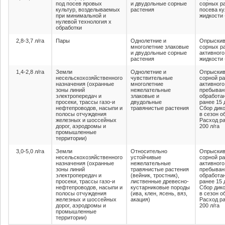
под посев яровых
и двудольные сорные
сорных р
культур, возделываемых
растения
посева к
при минимальной и
жидкости 
нулевой технология х
обработки
2,8-3,7 л/га
Пары
Однолетние и
Опрыскив
многолетние злаковые
сорных ра
и двудольные сорные
активного
растения
жидкости 
1,4-2,8 л/га
Земли
Однолетние и
Опрыскив
несельскохозяйственного
чувствительные
сорной ра
назначения (охранные
многолетние
активного
зоны линий
нежелательные
пребыван
электропередач и
злаковые и
обработа
просеки, трассы газо-и
двудольные
ранее 15 
нефтепроводов, насыпи и
травянистые растения
Сбор дико
полосы отчуждения
в сезон о
железных и шоссейных
Расход ра
дорог, аэродромы и
200 л/га
промышленные
территории)
3,0-5,0 л/га
Земли
Относительно
Опрыскив
несельскохозяйственного
устойчивые
сорной ра
назначения (охранные
нежелательные
активного
зоны линий
травянистые растения
пребыван
электропередач и
(вейник, тростник),
обработа
просеки, трассы газо-и
лиственные древесно-
ранее 15 
нефтепроводов, насыпи и
кустарниковые породы
Сбор дико
полосы отчуждения
(ива, клен, ясень, вяз,
в сезон о
железных и шоссейных
акация)
Расход ра
дорог, аэродромы и
200 л/га
промышленные
территории)