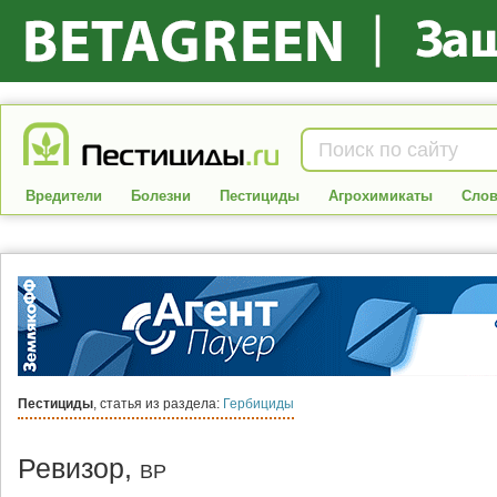
Вредители
Болезни
Пестициды
Агрохимикаты
Слов
Пестициды
, статья из раздела:
Гербициды
Ревизор,
ВР