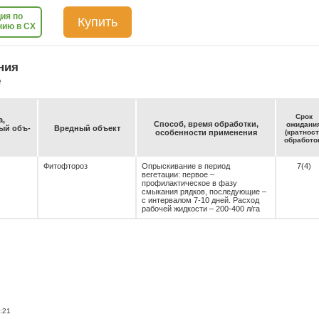
ия по
Купить
нию в СХ
ния
е
Срок
а,
Спо­соб, вре­мя об­ра­бот­ки,
ожи­да­ни
емый объ­
Вред­ный объ­ект
осо­бен­нос­ти при­ме­не­ния
(крат­нос
об­ра­бо­то
Фитофтороз
Опрыскивание в период
7(4)
вегетации: первое –
профилактическое в фазу
смыкания рядков, последующие –
с интервалом 7-10 дней. Расход
рабочей жидкости – 200-400 л/га
:21