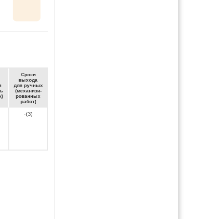
Сро­ки
вы­хо­да
я
для руч­ных
ть
(ме­ха­ни­зи­
к)
ро­ван­ных
ра­бот)
-(3)