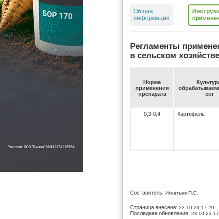
Общая
Инструкц
информация
примене
Регламенты примене
в сельском хозяйств
Нор­ма
Куль­ту­р
при­ме­не­ния
об­ра­ба­ты­ва­
пре­па­ра­та
ект
0,3-0,4
Картофель
Составитель:
Игнатьев П.С.
Страница внесена:
23.10.23 17:20
Последнее обновление:
23.10.23 17