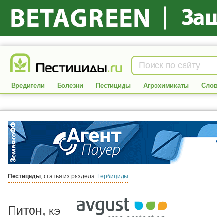
Вредители
Болезни
Пестициды
Агрохимикаты
Слов
Пестициды
, статья из раздела:
Гербициды
Питон,
КЭ