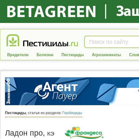
Вредители
Болезни
Пестициды
Агрохимикаты
Слов
Пестициды
, статья из раздела:
Гербициды
Ладон про,
КЭ