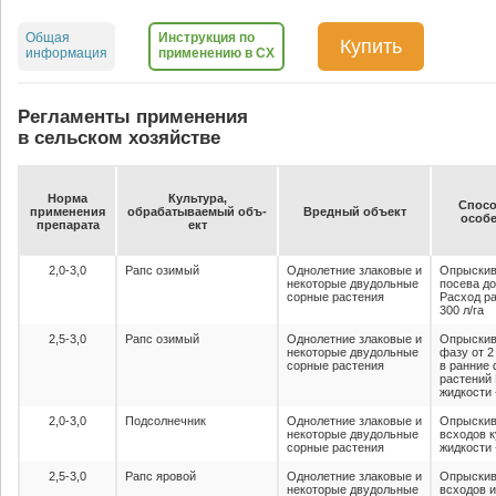
Общая
Инструкция по
Купить
информация
применению в СХ
Регламенты применения
в сельском хозяйстве
Нор­ма
Куль­ту­ра,
Спо­со
при­ме­не­ния
об­ра­ба­ты­ва­емый объ­
Вред­ный объ­ект
осо­бе
пре­па­ра­та
ект
2,0-3,0
Рапс озимый
Однолетние злаковые и
Опрыскив
некоторые двудольные
посева до
сорные растения
Расход ра
300 л/га
2,5-3,0
Рапс озимый
Однолетние злаковые и
Опрыскив
некоторые двудольные
фазу от 2
сорные растения
в ранние
растений
жидкости 
2,0-3,0
Подсолнечник
Однолетние злаковые и
Опрыскив
некоторые двудольные
всходов 
сорные растения
жидкости 
2,5-3,0
Рапс яровой
Однолетние злаковые и
Опрыскив
некоторые двудольные
всходов и