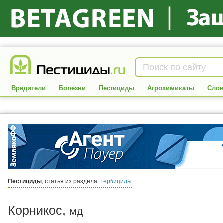
Вредители
Болезни
Пестициды
Агрохимикаты
Слов
Пестициды
, статья из раздела:
Гербициды
Корникос,
МД