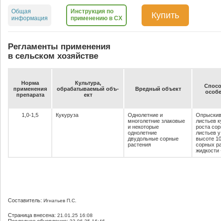
Общая
Инструкция по
Купить
информация
применению в СХ
Регламенты применения
в сельском хозяйстве
Нор­ма
Куль­ту­ра,
Спо­со
при­ме­не­ния
об­ра­ба­ты­ва­емый объ­
Вред­ный объ­ект
осо­бе
пре­па­ра­та
ект
1,0-1,5
Кукуруза
Однолетние и
Опрыскив
многолетние злаковые
листьев к
и некоторые
роста сор
однолетние
листьев у
двудольные сорные
высоте 10
растения
сорных ра
жидкости 
Составитель:
Игнатьев П.С.
Страница внесена:
21.01.25 16:08