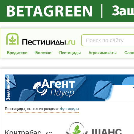
Вредители
Болезни
Пестициды
Агрохимикаты
Слов
Пестициды
, статья из раздела:
Фунгициды
Контрабас,
КС