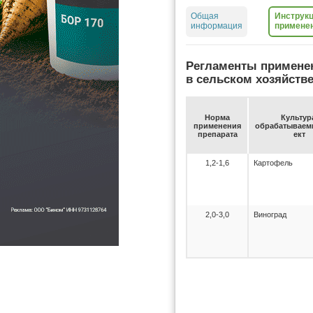
Общая
Инструкц
информация
примене
Регламенты примене
в сельском хозяйств
Нор­ма
Куль­ту­р
при­ме­не­ния
об­ра­ба­ты­ва­
пре­па­ра­та
ект
1,2-1,6
Картофель
2,0-3,0
Виноград