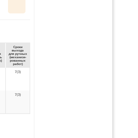
Сро­ки
вы­хо­да
я
для руч­ных
ть
(ме­ха­ни­зи­
к)
ро­ван­ных
ра­бот)
7(3)
7(3)