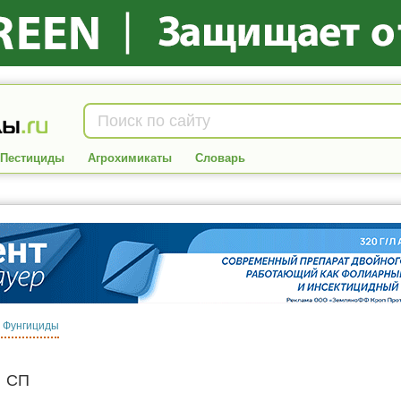
Пестициды
Агрохимикаты
Словарь
:
Фунгициды
,
СП