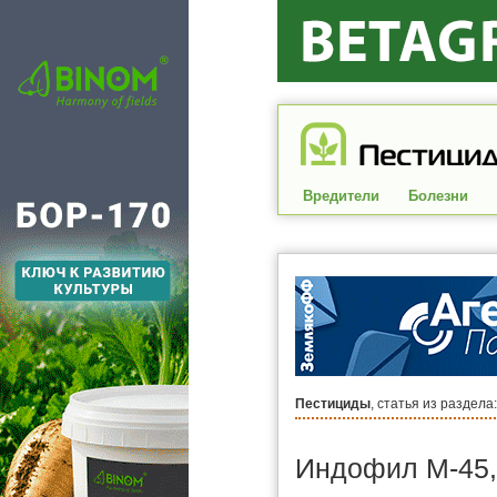
Вредители
Болезни
Пестициды
, статья из раздела
Индофил М-45