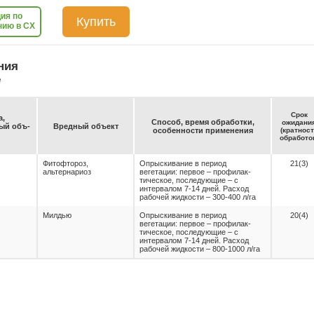
ия по
Купить
нию в СХ
ния
е
Срок
а,
Спо­соб, вре­мя об­ра­бот­ки,
ожи­да­ни
емый объ­
Вред­ный объ­ект
осо­бен­нос­ти при­ме­не­ния
(крат­нос
об­ра­бо­то
Фитофтороз,
Опрыскивание в период
21(3)
альтернариоз
вегетации: первое – профилак-
тическое, последующие – с
интервалом 7-14 дней. Расход
рабочей жидкости – 300-400 л/га
Милдью
Опрыскивание в период
20(4)
вегетации: первое – профилак-
тическое, последующие – с
интервалом 7-14 дней. Расход
рабочей жидкости – 800-1000 л/га