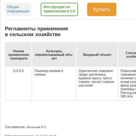
Общая
Инструкция по
Купить
информация
применению в СХ
Регламенты применения
в сельском хозяйстве
Нор­ма
Куль­ту­ра,
Спо­со
при­ме­не­ния
об­ра­ба­ты­ва­емый объ­
Вред­ный объ­ект
осо­бе
пре­па­ра­та
ект
0,3-0,4
Пшеница яровая и
Однолетние злаковые
Опрыскив
озимая
(виды щетинника,
злаковым
куриное просо, просо
начиная с
сорное, овсюг) сорные
конца кущ
растения
фазы раз
пшеница 
Расход ра
300 л/га
Составитель:
Игнатьев П.С.