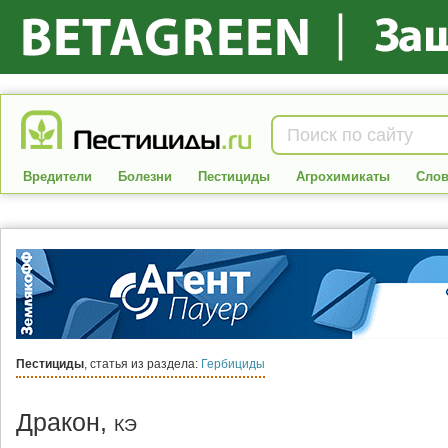
Вредители
Болезни
Пестициды
Агрохимикаты
Слов
Пестициды
, статья из раздела:
Гербициды
Дракон,
КЭ