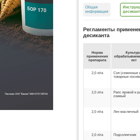
Общая
Инструк
информация
десикант
Регламенты примене
десиканта
Нор­ма
Куль­ту­р
при­ме­не­ния
об­ра­ба­ты­ва­
пре­па­ра­та
ект
2,0 л/га
Соя (семенные 
товарные посев
2,0 л/га
Рапс яровой и р
озимый
2,0 л/га
Лен масличный
2,0 л/га
Подсолнечник