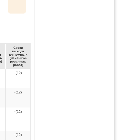
Сро­ки
вы­хо­да
я
для руч­ных
ть
(ме­ха­ни­зи­
к)
ро­ван­ных
ра­бот)
-(12)
-(12)
-(12)
-(12)