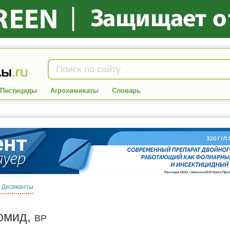
Пестициды
Агрохимикаты
Словарь
:
Десиканты
омид,
ВР