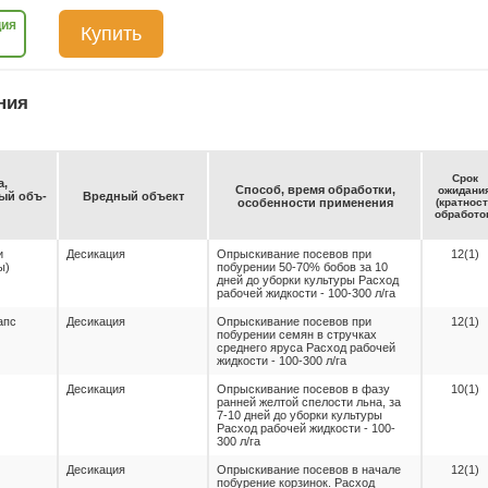
ция
Купить
ния
Срок
а,
Спо­соб, вре­мя об­ра­бот­ки,
ожи­да­ни
емый объ­
Вред­ный объ­ект
осо­бен­нос­ти при­ме­не­ния
(крат­нос
об­ра­бо­то
и
Десикация
Опрыскивание посевов при
12(1)
ы)
побурении 50-70% бобов за 10
дней до уборки культуры Расход
рабочей жидкости - 100-300 л/га
апс
Десикация
Опрыскивание посевов при
12(1)
побурении семян в стручках
среднего яруса Расход рабочей
жидкости - 100-300 л/га
Десикация
Опрыскивание посевов в фазу
10(1)
ранней желтой спелости льна, за
7-10 дней до уборки культуры
Расход рабочей жидкости - 100-
300 л/га
Десикация
Опрыскивание посевов в начале
12(1)
побурение корзинок. Расход