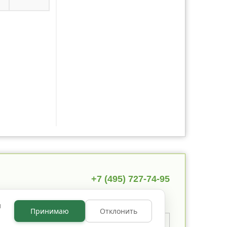
+7 (495) 727-74-95
ы
Принимаю
Отклонить
 указано иное, содержимое
 по лицензии
CC BY NC 3.0
.