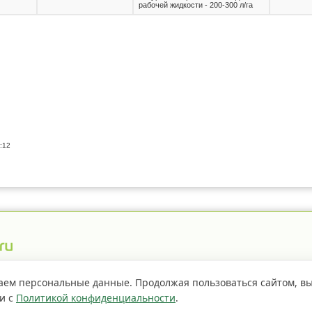
рабочей жидкости - 200-300 л/га
:12
истрация пестицидов
Правила сайта
О проекте
аем персональные данные. Продолжая пользоваться сайтом, в
ии с
Политикой конфиденциальности
.
Если не
страницы сайта доступно