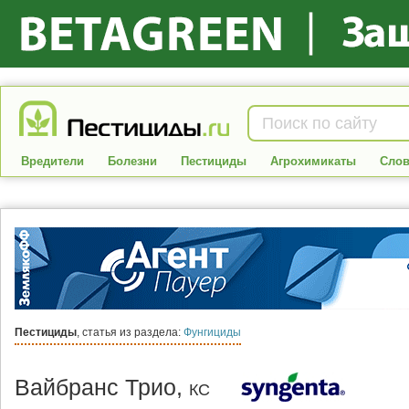
Вредители
Болезни
Пестициды
Агрохимикаты
Слов
Пестициды
, статья из раздела:
Фунгициды
Вайбранс Трио,
КС