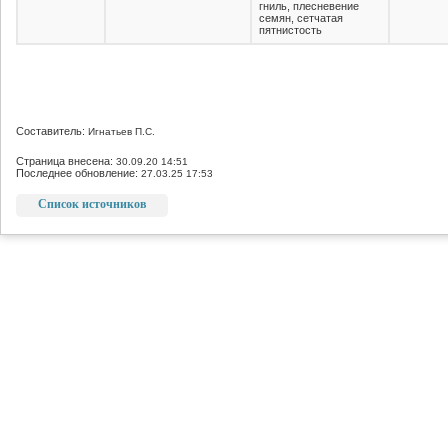
гниль, плесневение
семян, сетчатая
пятнистость
Составитель:
Игнатьев П.С.
Страница внесена:
30.09.20 14:51
Последнее обновление:
27.03.25 17:53
Список источников