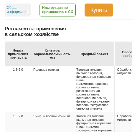
Общая
Инструкция по
Купить
информация
применению в СХ
Регламенты применения
в сельском хозяйстве
Нор­ма
Куль­ту­ра,
Спо­со
при­ме­не­ния
об­ра­ба­ты­ва­емый объ­
Вред­ный объ­ект
осо­бе
пре­па­ра­та
ект
1,5-2,0
Пшеница озимая
Твердая головня,
Обработк
пыльная головня,
жидкости 
фузариозная корневая
гниль,
гельминтоспориозная
корневая гниль,
ризоктониозная
корневая гниль,
плесневение семян,
фузариозная снежная
плесень, тифулезная
снежная плесень
1,5-2,0
Ячмень яровой, озимый
Каменная головня,
Обработк
пыль¬ная головня,
жидкости 
фузариозная корневая
гниль, гельмин-
тоспориозная корневая