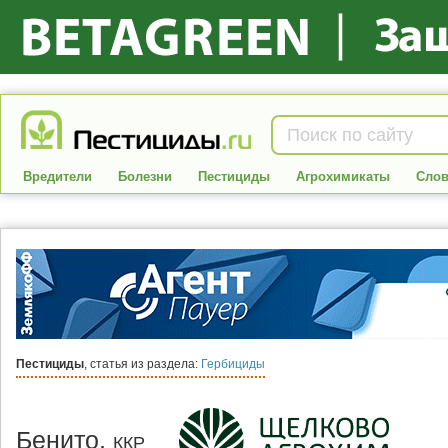
Вредители
Болезни
Пестициды
Агрохимикаты
Слов
Пестициды
, статья из раздела:
Гербициды
Бенито,
ККР