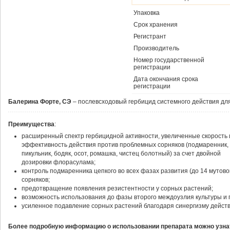
Упаковка
Срок хранения
Регистрант
Производитель
Номер государственной
регистрации
Дата окончания срока
регистрации
Балерина Форте, СЭ
– послевсходовый гербицид системного действия дл
Преимущества
:
расширенный спектр гербицидной активности, увеличенные скорость 
эффективность действия против проблемных сорняков (подмаренник,
пикульник, бодяк, осот, ромашка, чистец болотный) за счет двойной
дозировки флорасулама;
контроль подмаренника цепкого во всех фазах развития (до 14 мутов
сорняков;
предотвращение появления резистентности у сорных растений;
возможность использования до фазы второго междоузлия культуры и п
усиленное подавление сорных растений благодаря синергизму дейст
Более подробную информацию о использовании препарата можно узнат