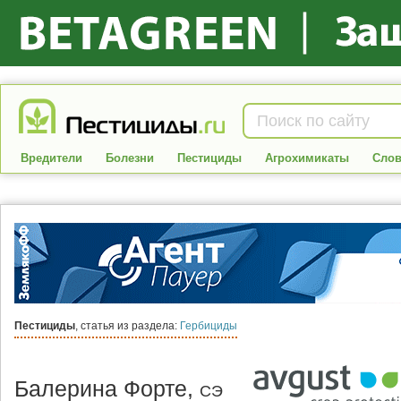
Вредители
Болезни
Пестициды
Агрохимикаты
Слов
Пестициды
, статья из раздела:
Гербициды
Балерина Форте,
СЭ