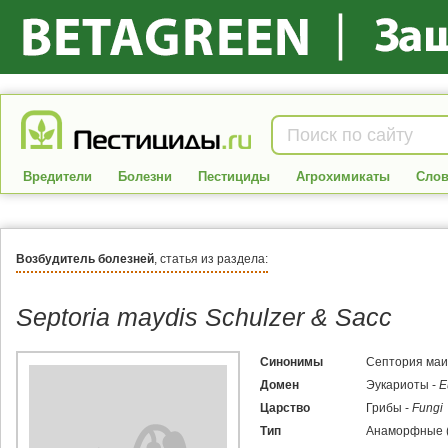
Вредители
Болезни
Пестициды
Агрохимикаты
Слов
Возбудитель болезней
, статья из раздела:
Septoria maydis Schulzer & Sacc
Синонимы
Септория маи
Домен
Эукариоты -
E
Царство
Грибы -
Fungi
Тип
Анаморфные (