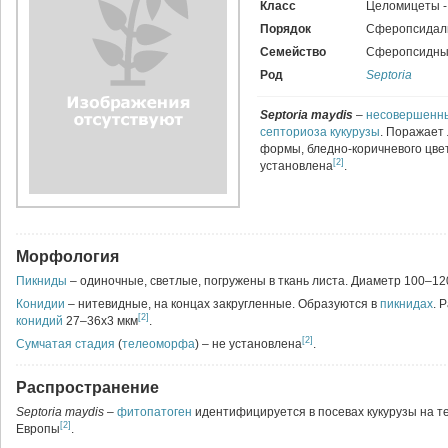
Класс
Целомицеты 
Порядок
Сферопсидал
Семейство
Сферопсидны
Род
Septoria
Septoria maydis
–
несовершенны
септориоза кукурузы
. Поражает
формы, бледно-коричневого цве
[2]
установлена
.
Морфология
Пикниды
– одиночные, светлые, погружены в ткань листа. Диаметр 100–12
Конидии
– нитевидные, на концах закругленные. Образуются в
пикнидах
. 
[2]
конидий
27–36х3 мкм
.
[2]
Сумчатая стадия
(
телеоморфа
) – не установлена
.
Распространение
Septoria maydis
–
фитопатоген
идентифицируется в посевах кукурузы на т
[2]
Европы
.