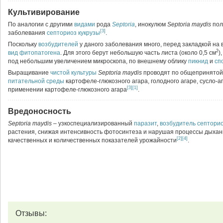
Культивирование
По аналогии с другими
видами
рода
Septoria
, инокулюм
Septoria maydis
пол
[3]
заболевания
септориоз кукрузы
.
Поскольку
возбудителей
у даного заболевания много, перед закладкой н
2
вид
фитопатогена
. Для этого берут небольшую часть листа (около 0,5 см
)
под небольшим увеличением микроскопа, по внешнему облику
пикнид
и
сп
Выращивание
чистой культуры
Septoria maydis
проводят по общепринятой 
питательной среды
картофеле-глюкозного агара, голодного агаре, сусло-а
[3]
[1]
применении картофеле-глюкозного агара
.
Вредоносность
Septoria maydis
– узкоспециализированный
паразит
,
возбудитель
септорио
растения, снижая интенсивность фотосинтеза и нарушая процессы дыхан
[2]
[4]
качественных и количественных показателей урожайности
.
Отзывы: