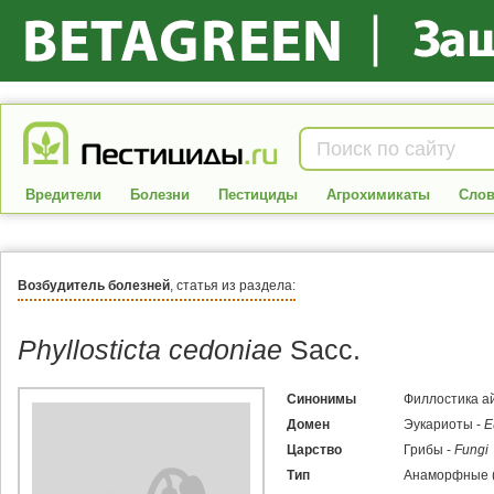
Вредители
Болезни
Пестициды
Агрохимикаты
Слов
Возбудитель болезней
, статья из раздела:
Phyllosticta cedoniae
Sacc.
Синонимы
Филлостика а
Домен
Эукариоты -
E
Царство
Грибы -
Fungi
Тип
Анаморфные (