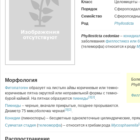
Класс
Целомицеты 
Порядок
Сферопсидал
Семейство
Сферопсидны
Род
Phyllosticta
Phyllosticta cedoniae
–
конидиал
заболевания
филлостикоз или б
(телеморфа) относится к роду
M
Боле
Морфология
Phyll
Фитопатоген
образует на листьях айвы коричневые или темно-
коричневые пятна округлой или неправильной формы с темно-
Филл
[3]
[2]
бурой каймой. На пятнах образуются
пикниды
.
Пикниды
– черные, вначале прикрытые, позднее прорываются.
[3]
[2]
Диаметр 75 мкм,оболочка черная
.
Конидии
(пикноспоры) – бесцветные одноклеточные цилиндрические, прям
[
Сумчатая стадия
(
телеоморфа
) – относится к грибам рода
Mycosphaerella
Распространение