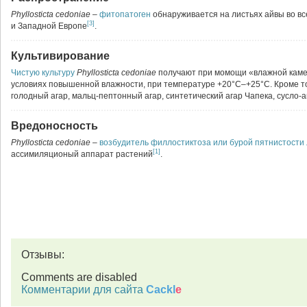
Phyllosticta cedoniae
–
фитопатоген
обнаруживается на листьях айвы во в
[3]
и Западной Европе
.
Культивирование
Чистую культуру
Phyllosticta cedoniae
получают при момощи «влажной каме
условиях повышенной влажности, при температуре +20°С–+25°С. Кроме т
голодный агар, мальц-пептонный агар, синтетический агар Чапека, сусло-а
Вредоносность
Phyllosticta cedoniae
–
возбудитель
филлостиктоза или бурой пятнистости 
[1]
ассимиляционый аппарат растений
.
Отзывы:
Comments are disabled
Комментарии для сайта
Cackl
e