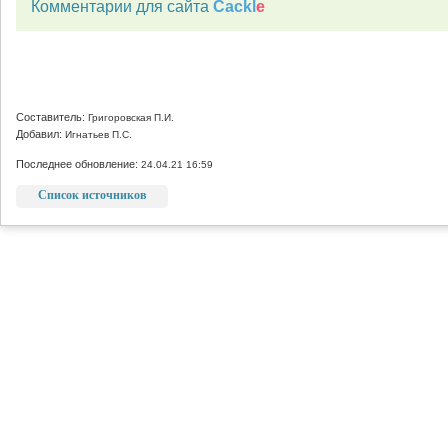
Комментарии для сайта
Cackl
e
Составитель:
Григоровская П.И.
Добавил:
Игнатьев П.С.
Последнее обновление:
24.04.21 16:59
Список источников