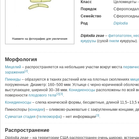
Класс
Целомицеты 
Порядок
Сферопсидал
Семейство
Сферопсидны
Род
Diplodia
Diplodia zeae
–
фитопатоген
,
не
Нажмите на фотографию для увеличения
кукурузы
(сухой
гнили
кукурузы)
Морфология
Мицелий
– распространяется на небольшие участки вокруг места
первичн
[2]
заражения
.
Пикниды
– образуются в тканях растений или на плотных скоплениях
миц
погруженные. Диаметр: 160–500 мкм. Устьице с черно-коричневой оболочк
выступающее, шириной 30–38 мкм.
Конидиеносцы
расположены по всей в
[2]
[3]
поверхности
плодового тела
.
Конидиеносцы
– слегка конической формы, бесцветные, длиной 11,5–13,5 
Пикноспоры (
конидии
) – оливково-рыжеватые с закругленными концами, д
[3]
Сумчатая стадия
(
телеоморфа
) – нет информации
.
Распространение
Diplodia zeae
– на территории США распространен очень широко, встречае