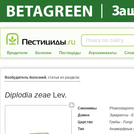
Вредители
Болезни
Пестициды
Агрохимикаты
Слов
Возбудитель болезней
, статья из раздела:
Diplodia zeae
Lev.
Синонимы
Phaeostagonos
Домен
Эукариоты -
E
Царство
Грибы -
Fungi
Тип
Анаморфные (