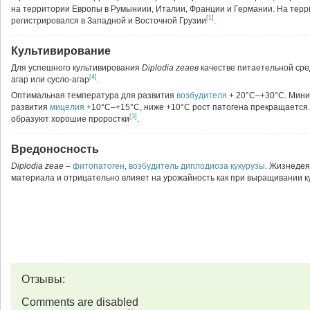
на территории Европы в Румыниии, Италии, Франции и Германии. На тер
[1]
регистрировался в Западной и Восточной Грузии
.
Культивирование
Для успешного культивирования
Diplodia zeaeв
качестве питаетельной ср
[4]
агар или сусло-агар
.
Оптимальная температура для развития
возбудителя
+ 20°C–+30°C. Мини
развития
мицелия
+10°C–+15°C, ниже +10°C рост патогена прекращается.
[3]
образуют хорошие проростки
.
Вредоносность
Diplodia zeae
–
фитопатоген
,
возбудитель
диплодиоза кукурузы
. Жизнедея
материала и отрицательно влияет на урожайность как при выращивании кук
Отзывы:
Comments are disabled