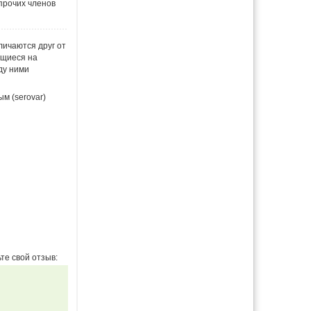
 прочих членов
личаются друг от
ющиеся на
ду ними
м (serovar)
те свой отзыв: