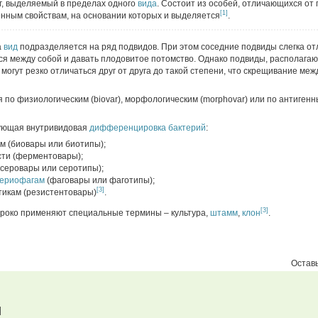
г, выделяемый в пределах одного
вида
. Состоит из особей, отличающихся от
[1]
нным свойствам, на основании которых и выделяется
.
а
вид
подразделяется на ряд подвидов. При этом соседние подвиды слегка от
ся между собой и давать плодовитое потомство. Однако подвиды, располага
могут резко отличаться друг от друга до такой степени, что скрещивание меж
по физиологическим (biovar), морфологическим (morphovar) или по антигенны
ующая внутривидовая
дифференцировка
бактерий
:
м (биовары или биотипы);
сти (ферментовары);
(серовары или серотипы);
териофагам
(фаговары или фаготипы);
[3]
тикам (резистентовары)
.
[3]
ироко применяют специальные термины – культура,
штамм
,
клон
.
Оставь
d