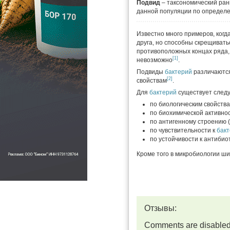
Подвид
– таксономический ран
данной популяции по определе
Известно много примеров, когд
друга, но способны скрещивать
противоположных концах ряда, 
[1]
невозможно
.
Подвиды
бактерий
различаются 
[2]
свойствам
.
Для
бактерий
существует след
по биологическим свойства
по биохимической активно
по антигенному строению 
по чувствительности к
бак
по устойчивости к антибио
Кроме того в микробиологии ш
Отзывы:
Comments are disable