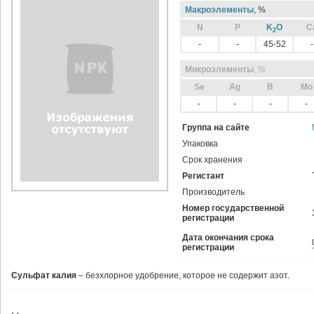
Макроэлементы
, %
N
P
K
O
C
2
-
-
45-52
-
Микроэлементы
, %
Sе
Ag
B
Mo
-
-
-
-
Группа на сайте
Упаковка
Срок хранения
Регистант
Производитель
Номер государственной
регистрации
Дата окончания срока
регистрации
Сульфат калия
– безхлорное удобрение, которое не содержит азот.