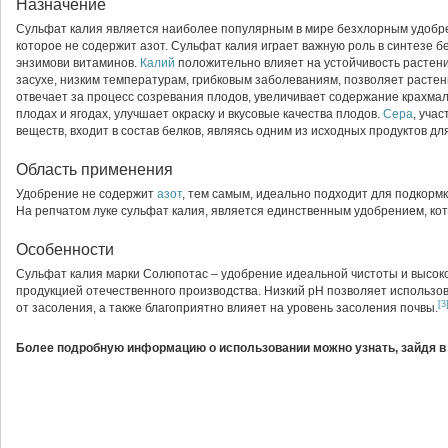
Назначение
Сульфат калия является наиболее популярным в мире безхлорным удобр
которое не содержит азот. Сульфат калия играет важную роль в синтезе бе
энзимови витаминов.
Калий
положительно влияет на устойчивость растени
засухе, низким температурам, грибковым заболеваниям, позволяет расте
отвечает за процесс созревания плодов, увеличивает содержание крахмал
плодах и ягодах, улучшает окраску и вкусовые качества плодов.
Сера
, уча
веществ, входит в состав белков, являясь одним из исходных продуктов дл
Область применения
Удобрение не содержит
азот
, тем самым, идеально подходит для подкорм
На репчатом луке сульфат калия, является единственным удобрением, кот
Особенности
Сульфат калия марки Солюпотас – удобрение идеальной чистоты и высоко
продукцией отечественного производства. Низкий pH позволяет использо
[3
от засоления, а также благоприятно влияет на уровень засоления почвы.
Более подробную информацию о использовании можно узнать, зайдя в