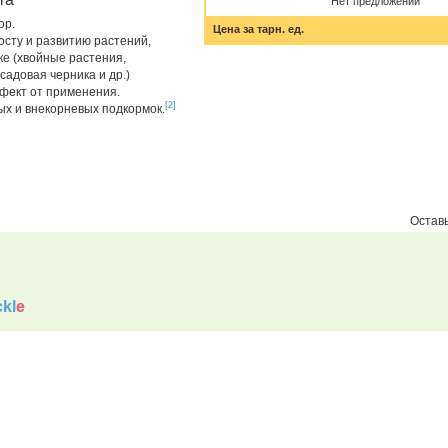
Нет предложений
ор.
Цена за тарн. ед.
осту и развитию растений,
ке (хвойные растения,
садовая черника и др.)
фект от применения.
[2]
ых и внекорневых подкормок.
Оставь
kl
e