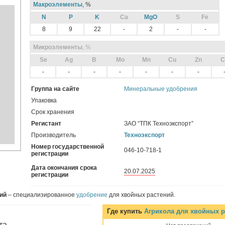
Макроэлементы
, %
N
P
K
Ca
MgO
S
Fe
8
9
22
-
2
-
-
Микроэлементы
, %
Sе
Ag
B
Mo
Mn
Cu
Zn
C
-
-
-
-
-
-
-
Группа на сайте
Минеральные удобрения
Упаковка
Срок хранения
Регистант
ЗАО “ТПК Техноэкспорт”
Производитель
Техноэкспорт
Номер государственной
046-10-718-1
регистрации
Дата окончания срока
20.07.2025
регистрации
ий
– специализированное
удобрение
для хвойных растений.
Где купить
Агрикола для хвойных р
та