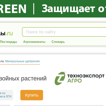
Пестициды
Агрохимикаты
Словарь
ела:
Минеральные удобрения
хвойных растений
я по
Купить
ию в ЛПХ