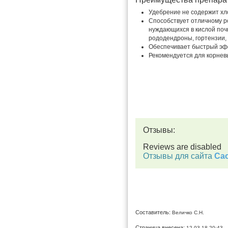
Удебрение не содержит хл
Способствует отличному р
нуждающихся в кислой поч
рододендроны, гортензии, 
Обеспечивает быстрый эф
Рекомендуется для корнев
Отзывы:
Reviews are disabled
Отзывы для сайта
Cac
Составитель:
Величко С.Н.
Страница внесена:
12.03.18 20:43