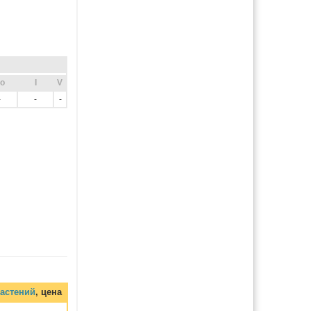
o
I
V
-
-
-
астений
, цена