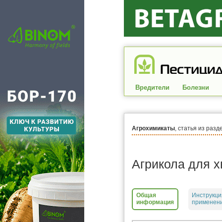
Вредители
Болезни
Агрохимикаты
, статья из разд
Агрикола для 
Общая
Инструкци
информация
применен