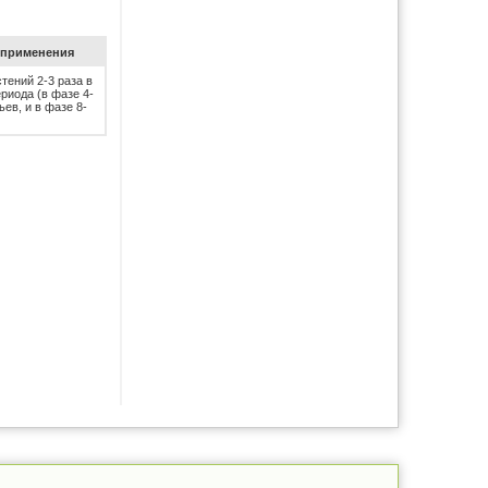
при­ме­не­ния
тений 2-3 раза в
риода (в фазе 4-
ьев, и в фазе 8-