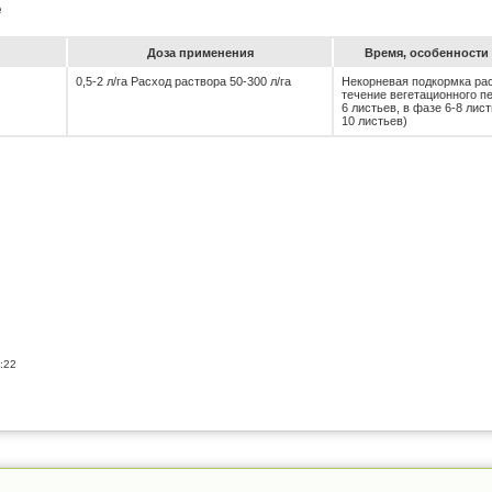
е
До­за при­ме­не­ния
Вре­мя, особен­ности 
0,5-2 л/га Расход раствора 50-300 л/га
Некорневая подкормка рас
течение вегетационного пе
6 листьев, в фазе 6-8 лист
10 листьев)
:22