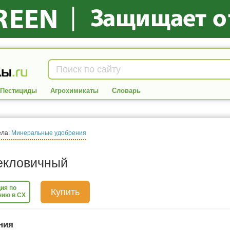
Пестициды
Агрохимикаты
Словарь
ела:
Минеральные удобрения
екловичный
ия по
Купить
нию в СХ
ния