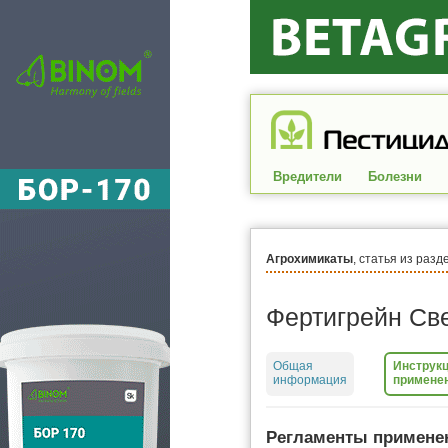
Вредители
Болезни
Агрохимикаты
, статья из разд
Фертигрейн Св
Общая
Инструкц
информация
примене
Регламенты примене