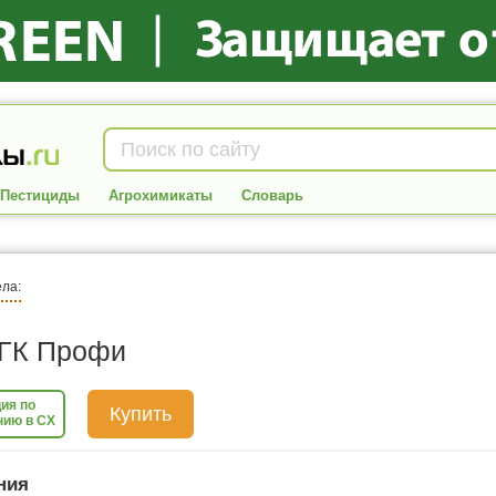
Пестициды
Агрохимикаты
Словарь
ела:
ГК Профи
ия по
Купить
нию в СХ
ния