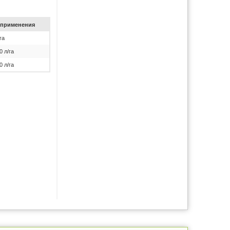
при­ме­не­ния
га
0 л/га
0 л/га