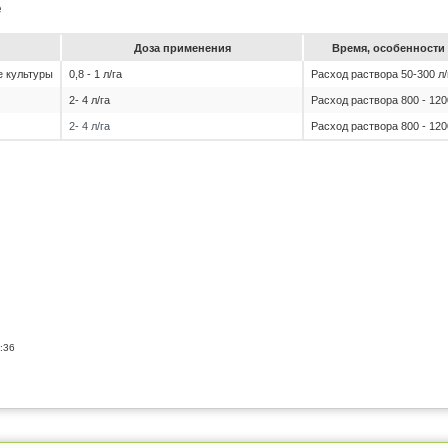
е
До­за при­ме­не­ния
Вре­мя, особен­ности 
е культуры
0,8 - 1 л/га
Расход раствора 50-300 л/
2- 4 л/га
Расход раствора 800 - 120
2- 4 л/га
Расход раствора 800 - 120
:36