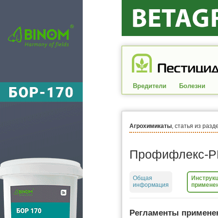
Вредители
Болезни
Агрохимикаты
, статья из разд
Профифлекс-Р
Общая
Инструкц
информация
примене
Регламенты примене