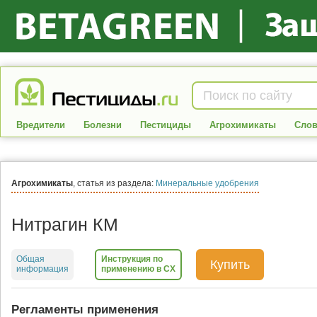
Вредители
Болезни
Пестициды
Агрохимикаты
Слов
Агрохимикаты
, статья из раздела:
Минеральные удобрения
Нитрагин КМ
Общая
Инструкция по
Купить
информация
применению в СХ
Регламенты применения