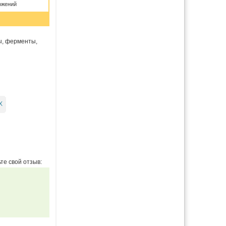
ожений
ы, ферменты,
Х
те свой отзыв: