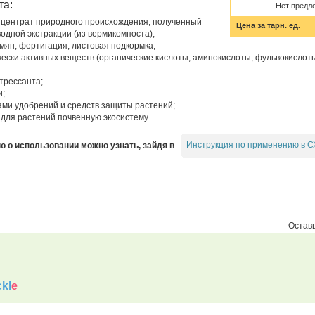
та:
Нет предл
нцентрат природного происхождения, полученный
Цена за тарн. ед.
одной экстракции (из вермикомпоста);
мян, фертигация, листовая подкормка;
чески активных веществ (органические кислоты, аминокислоты, фульвокислот
трессанта;
и;
ми удобрений и средств защиты растений;
для растений почвенную экосистему.
Инструкция по применению в С
о использовании можно узнать, зайдя в
Оставь
kl
e