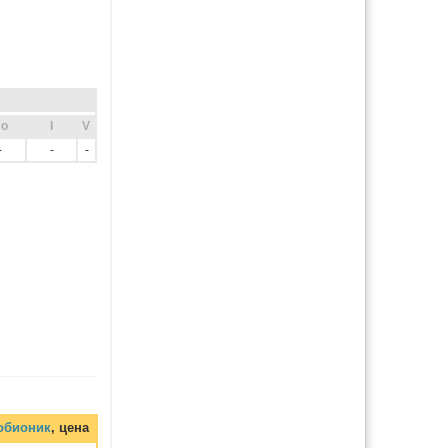
o
I
V
-
-
-
обионик
, цена