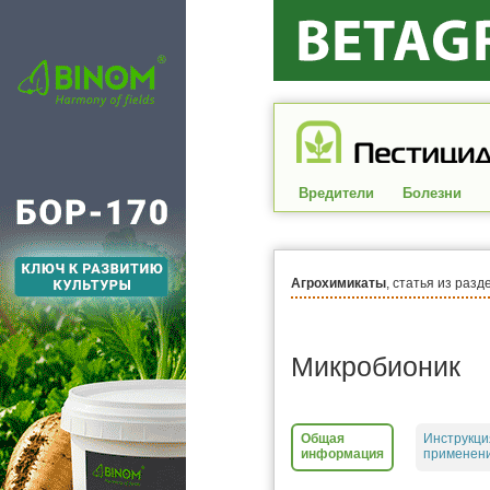
Вредители
Болезни
Агрохимикаты
, статья из разд
Микробионик
Общая
Инструкци
информация
применени