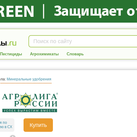
Пестициды
Агрохимикаты
Словарь
ела:
Минеральные удобрения
я по
Купить
ю в СХ