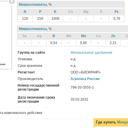
Макроэлементы
, %
N
P
K
Ca
Mg
S
Fe
120
150
1000
-
-
-
0,76
Микроэлементы
, %
Sе
Ag
B
Mo
Mn
Cu
Zn
C
-
-
0,54
-
0,46
-
2,31
Группа на сайте
Минеральные удобрения
Упаковка
н.д.
ения
Срок хранения
н.д.
Регистант
ООО «БИОКРАФТ»
Производитель
Агролига России
Номер государственной
796-20-3555-1
регистрации
Дата окончания срока
20.03.2032
регистрации
та комплексного действия
Где купить
Микр