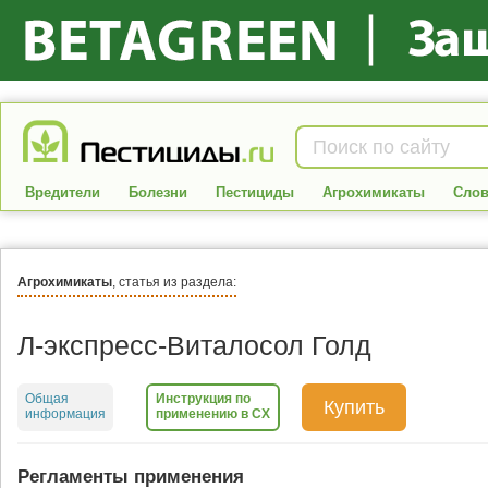
Вредители
Болезни
Пестициды
Агрохимикаты
Слов
Агрохимикаты
, статья из раздела:
Л-экспресс-Виталосол Голд
Общая
Инструкция по
Купить
информация
применению в СХ
Регламенты применения