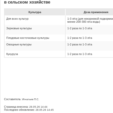
в сельском хозяйстве
Культура
До­за при­ме­не­ния
Для всех культур
1-3 л/га (для некорневой подкормк
менее 200-300 л/га воды)
Зерновые культуры
1-2 раза по 1-3 л/га
Плодовые косточковые культуры
1-2 раза по 1-3 л/га
Овощные культуры
1-2 раза по 1-3 л/га
Кукуруза
1-2 раза по 1-3 л/га
Составитель:
Игнатьев П.С.
Страница внесена:
28.05.26 14:44
Последнее обновление:
28.05.26 14:45