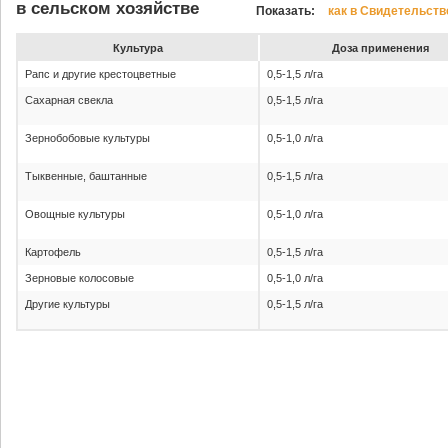
в сельском хозяйстве
Показать:
как в Свидетельств
Культура
До­за при­ме­не­ния
Рапс и другие крестоцветные
0,5-1,5 л/га
Сахарная свекла
0,5-1,5 л/га
Зернобобовые культуры
0,5-1,0 л/га
Тыквенные, баштанные
0,5-1,5 л/га
Овощные культуры
0,5-1,0 л/га
Картофель
0,5-1,5 л/га
Зерновые колосовые
0,5-1,0 л/га
Другие культуры
0,5-1,5 л/га