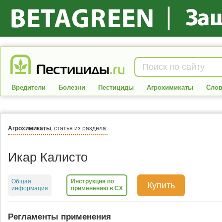
Вредители
Болезни
Пестициды
Агрохимикаты
Слов
Агрохимикаты
, статья из раздела:
Икар Калисто
Общая
Инструкция по
Купить
информация
применению в СХ
Регламенты применения