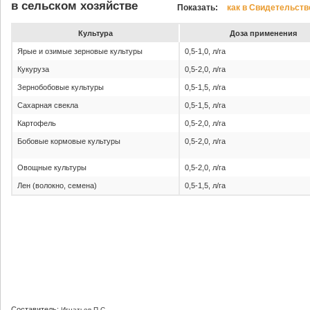
в сельском хозяйстве
Показать:
как в Свидетельств
Культура
До­за при­ме­не­ния
Ярые и озимые зерновые культуры
0,5-1,0, л/га
Кукуруза
0,5-2,0, л/га
Зернобобовые культуры
0,5-1,5, л/га
Сахарная свекла
0,5-1,5, л/га
Картофель
0,5-2,0, л/га
Бобовые кормовые культуры
0,5-2,0, л/га
Овощные культуры
0,5-2,0, л/га
Лен (волокно, семена)
0,5-1,5, л/га
Составитель:
Игнатьев П.С.