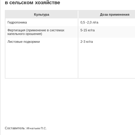
в сельском хозяйстве
Культура
До­за при­ме­не­ния
Гидропоника
0,5 -2,0 л/га
Фертигация (применение в системах
5-15 кг/га
капельного орошения)
Листовые подкормки
2-3 кг/га
Составитель:
Игнатьев П.С.