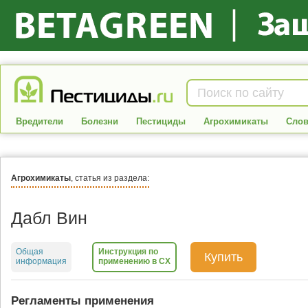
Вредители
Болезни
Пестициды
Агрохимикаты
Слов
Агрохимикаты
, статья из раздела:
Дабл Вин
Общая
Инструкция по
Купить
информация
применению в СХ
Регламенты применения