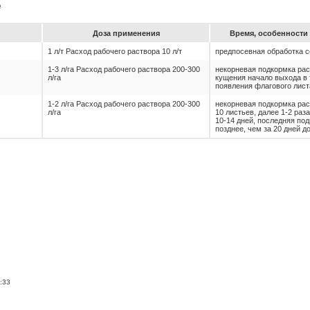
е
До­за при­ме­не­ния
Вре­мя, особен­ности 
1 л/т Расход рабочего раствора 10 л/т
предпосевная обработка 
1-3 л/га Расход рабочего раствора 200-300
некорневая подкормка рас
л/га
кущения начало выхода в 
появления флагового лист
1-2 л/га Расход рабочего раствора 200-300
некорневая подкормка рас
л/га
10 листьев, далее 1-2 раз
10-14 дней, последняя по
позднее, чем за 20 дней д
:33