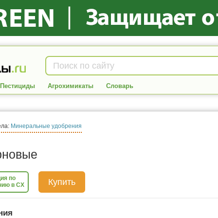
Пестициды
Агрохимикаты
Словарь
ела:
Минеральные удобрения
рновые
ия по
Купить
нию в СХ
ния