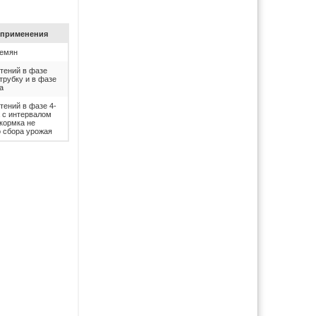
при­ме­не­ния
семян
тений в фазе
трубку и в фазе
а
тений в фазе 4-
а с интервалом
дкормка не
о сбора урожая