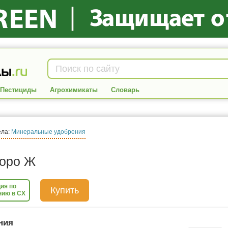
Пестициды
Агрохимикаты
Словарь
ела:
Минеральные удобрения
оро Ж
ия по
Купить
нию в СХ
ния