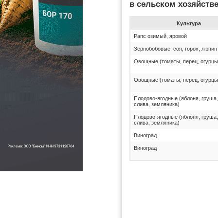
в сельском хозяйств
Культура
Рапс озимый, яровой
Зернобобовые: соя, горох, люпин
Овощные (томаты, перец, огурцы
Овощные (томаты, перец, огурцы
Плодово-ягодные (яблоня, груша,
слива, земляника)
Плодово-ягодные (яблоня, груша,
слива, земляника)
Виноград
Виноград