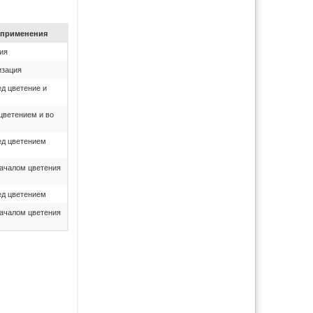
при­ме­не­ния
ия
изация
д цветение и
цветением и во
ед цветением
началом цветения
ед цветением
началом цветения