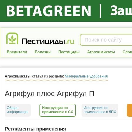
Вредители
Болезни
Пестициды
Агрохимикаты
Слов
Агрохимикаты
, статья из раздела:
Минеральные удобрения
Агрифул плюс Агрифул П
Общая
Инструкция по
Инструкция по
информация
применению в СХ
применению в ЛПХ
Регламенты применения