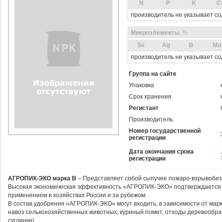
N
P
K
C
производитель не указывает с
Микроэлементы
, %
Sе
Ag
B
Mo
производитель не указывает с
Группа на сайте
Упаковка
Срок хранения
Регистант
Производитель
Номер государственной
регистрации
Дата окончания срока
регистрации
АГРОПИК-ЭКО марка В
– Представляет собой сыпучее пожаро-взрывобез
Высокая экономическая эффективность «АГРОПИК-ЭКО» подтверждается 
применением в хозяйствах России и за рубежом.
В состав удобрения «АГРОПИК-ЭКО» могут входить, в зависимости от марк
навоз селькохозяйственных животных, куриный помет, отходы деревообрабо
суглинки).