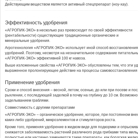
Действующим веществом является активный спецпрепарат (ноу-хау).
Эффективность удобрения
«АГРОПИК-ЭКО» в несколько раз превосходит по своей эффективности
(рентабельности) существующие традиционные органические и
минеральные удобрения.
Агротехнология «АГРОПИК-ЭКО» использует иной способ восстановления
удобрений. Поэтому, несмотря на незначительное содержание питательных 
«АГРОПИК-ЭКО» эффективней 100 кг навоза.
Выше изложенные свойства «АГРОПИК-ЭКО» обусловлены тем, что эти удо
выраженное пролонгирующее действие на процессы самовосстановления 
Применение удобрения
Сроки и способ внесения – весной, летом, осенью, до или при посеве и пос
рыхлении, с последующей заделкой в почву на глубину до 10 см. Возможн
заделыванием граблями.
Совместимость с другими препаратами
«АГРОПИК-ЭКО» – органическое удобрение, которое, при постоянном вне
каких-либо удобрений, микроэлементов и стимуляторов роста.
Кроме того, применяя удобрение в жидком виде для подкормки и опрыскива
снижается заболеваемость растений различного рода грибками типа мильд
полностью или частично заменяются такие препараты, как бордская жидкос