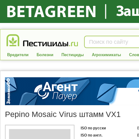
Вредители
Болезни
Пестициды
Агрохимикаты
Слов
Pepino Mosaic Virus штамм VX1
ISO по русски
ISO по англ.