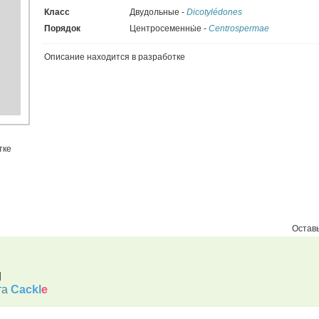
Класс
Двудольные -
Dicotylédones
Порядок
Центросеменны́е -
Centrospermae
Описание находится в разработке
тке
Оставь
d
та
Cackl
e