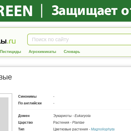
Пестициды
Агрохимикаты
Словарь
вые
Синонимы
-
По английски
-
Домен
Эукариоты -
Eukaryota
Царство
Растения -
Plantae
Тип
Цветковые растения -
Magnoliophyta